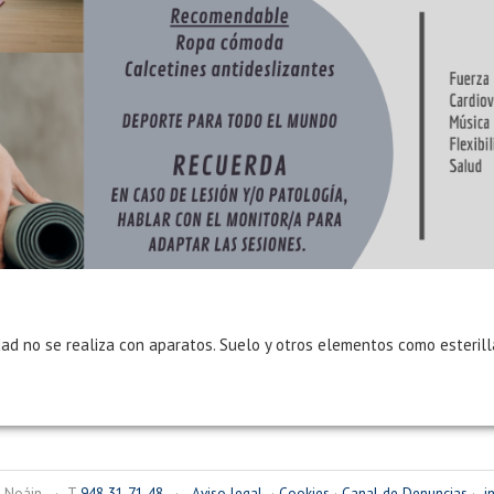
dad no se realiza con aparatos. Suelo y otros elementos como esterilla
1, Noáin · T
948 31 71 48
·
Aviso legal
·
Cookies
·
Canal de Denuncias
·
i