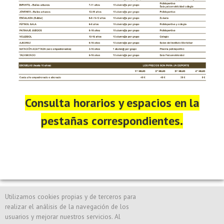
Consulta horarios y espacios en la
pestañas correspondientes.
Utilizamos cookies propias y de terceros para
realizar el análisis de la navegación de los
Avenida de La Lostra nº 1, Noáin · T
948 31 71 48
·
Aviso legal
·
usuarios y mejorar nuestros servicios. Al
Cookies
·
Canal de Denuncias
·
info@polideportivonoain.es